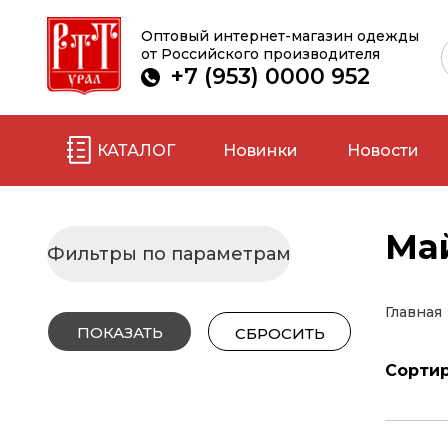
Оптовый интернет-магазин одежды
от Российского производителя
+7 (953) 0000 952
КАТАЛОГ
Новинки
Новости
Ма
Для женщин
Для
Фильтры по параметрам
Термобелье
Бель
Главная
Белье
Брюк
Брюки, шорты
Варе
Сортир
Варежки,
перч
перчатки
Друг
Для беременных
Терм