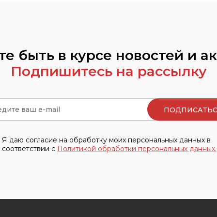
лект
Комплекты, костюмы
Другое
и,
Кофточки, распашонки
Термоб
пера
Куртки, джемпера
Компле
олки, майки
Одежда для сна
костю
те быть в курсе новостей и а
ты
Платья, туники
Купаль
Подпишитесь на рассылку
Ползунки, брюки
Куртки
Постельные
Одежда
принадлежности
Платья,
Футболки, майки
Футбол
Шорты, юбки
Шорты,
Я даю согласие на обработку моих персональных данных в
соответствии с
Политикой обработки персональных данных.