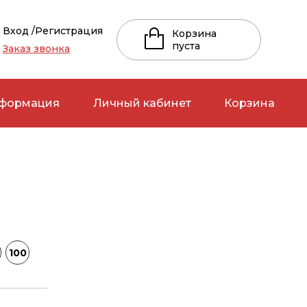
Вход /
Регистрация
Корзина
пуста
Заказ звонка
нформация
Личный кабинет
Корзина
до 7 лет
от 7 до 17 лет
ЧНИ
Белье
Детские
, рубашки
Блузки, рубашки
Женские
 лосины
Брюки, лосины
Мужские
100
и,
Варежки,
ки
перчатки
ые уборы
Головные уборы