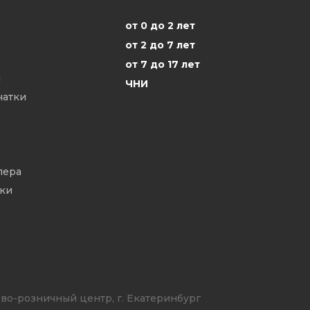
от 0 до 2 лет
от 2 до 7 лет
от 7 до 17 лет
ы
ЧНИ
чатки
пера
йки
во-розничный центр, г. Екатеринбург