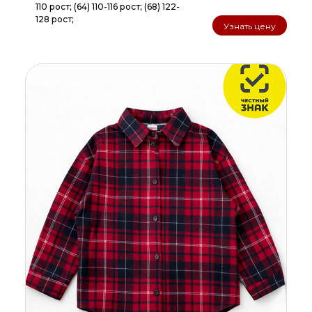
110 рост; (64) 110-116 рост; (68) 122-
128 рост;
Узнать цену