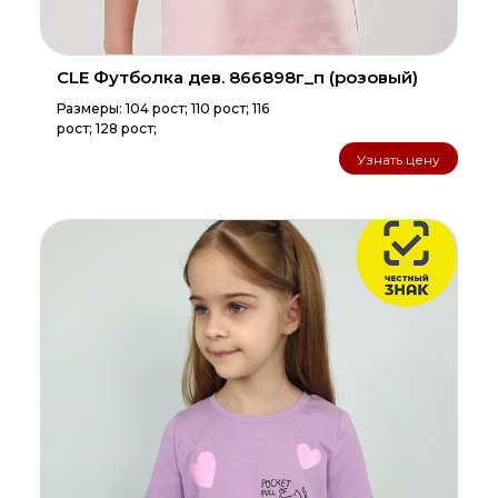
CLE Футболка дев. 866898г_п (розовый)
Размеры: 104 рост; 110 рост; 116
рост; 128 рост;
Узнать цену