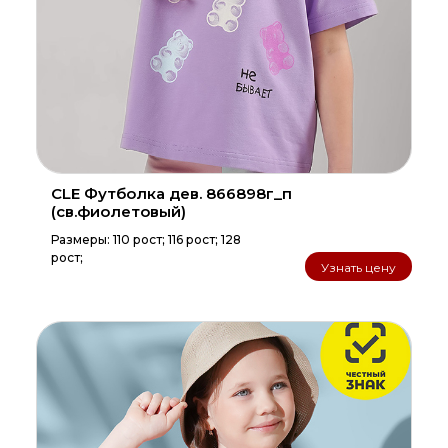
CLE Футболка дев. 866898г_п
(св.фиолетовый)
Размеры: 110 рост; 116 рост; 128
рост;
Узнать цену