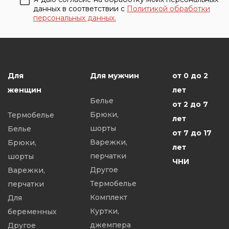
данных в соответствии с
Политикой обработки
персональных данных.
Для
Для мужчин
от 0 до 2
женщин
лет
Белье
от 2 до 7
Брюки,
Термобелье
лет
шорты
Белье
от 7 до 17
Варежки,
Брюки,
лет
перчатки
шорты
ЧНИ
Другое
Варежки,
Термобелье
перчатки
Комплект
Для
Куртки,
беременных
джемпера
Другое