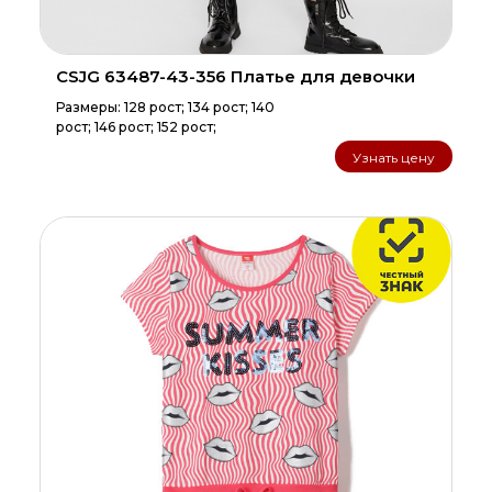
CSJG 63487-43-356 Платье для девочки
Размеры: 128 рост; 134 рост; 140
рост; 146 рост; 152 рост;
Узнать цену