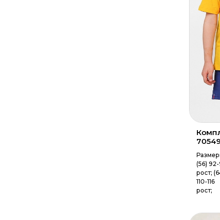
Компл
7054
Размер
(56) 92
рост; (6
110-116
рост;