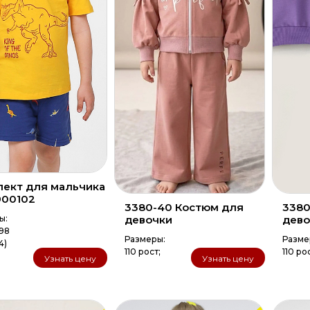
ект для мальчика
900102
3380-40 Костюм для
3380
ы:
девочки
дево
-98
Размеры:
Разме
4)
110 рост;
110 ро
Узнать цену
Узнать цену