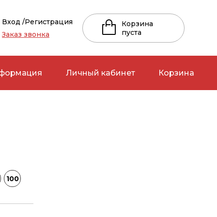
Вход /
Регистрация
Корзина
пуста
Заказ звонка
нформация
Личный кабинет
Корзина
до 7 лет
от 7 до 17 лет
ЧНИ
Белье
Детские
, рубашки
Блузки, рубашки
Женские
 лосины
Брюки, лосины
Мужские
100
и,
Варежки,
ки
перчатки
ые уборы
Головные уборы