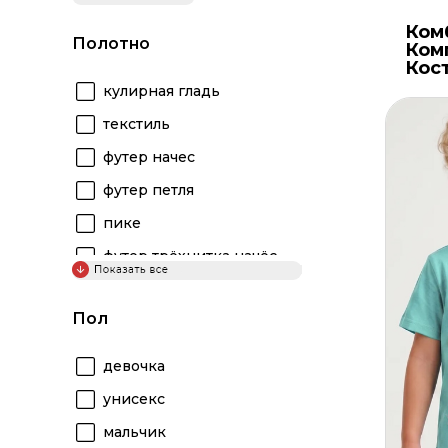
Другое
Комп
Ком
Комплекты,
Куртк
Полотно
Ком
костюмы
джем
Кос
кулирная гладь
Куртки, джемпера
Футб
Одежда для сна
Хала
текстиль
Платья, халаты
футер начес
Футболки, майки
футер петля
пике
футер трёхнитка начёс
лапша
Пол
девочка
унисекс
мальчик