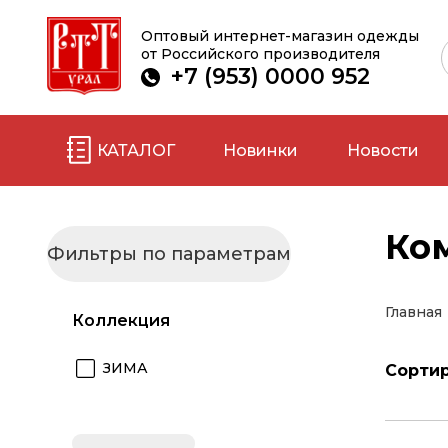
Оптовый интернет-магазин одежды
от Российского производителя
+7 (953) 0000 952
КАТАЛОГ
Новинки
Новости
Ко
Для женщин
Для
Фильтры по параметрам
Термобелье
Бель
Главная
Коллекция
Белье
Брюк
Брюки, шорты
Варе
ЗИМА
Сортир
Варежки,
перч
перчатки
Друг
Для беременных
Терм