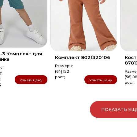
3-3 Комплект для
Комплект 8021320106
Кост
чика
8781
Размеры:
ы:
(64) 122
Разме
т;
рост;
(56) 9
;
Узнать цену
Узнать цену
рост;
;
ПОКАЗАТЬ ЕЩ