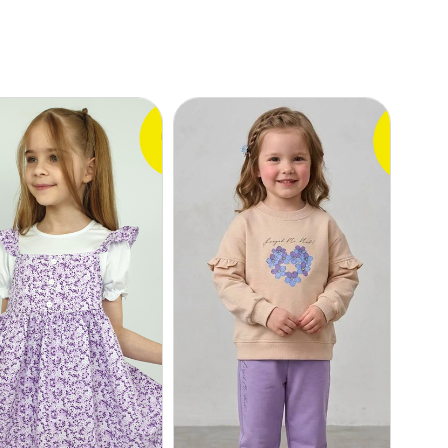
Термобелье
елье
Комплекты,
кты,
костюмы
мы
Купальники
ники
Куртки, джемпера
, джемпера
Одежда для сна
 для сна
Платья, халаты
 халаты
Футболки, майки
ки, майки
Шорты, юбки
 юбки