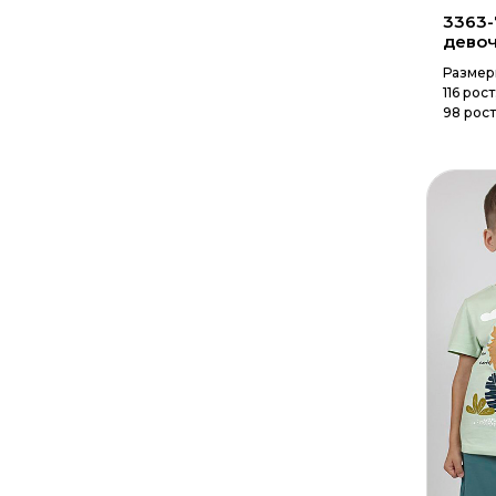
3363-
дево
Размер
116 рост
98 рост