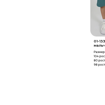
01-13
маль
Размер
104 рос
80 рост
98 рост