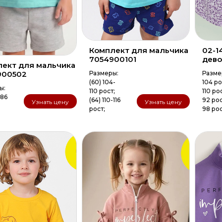
Комплект для мальчика
02-1
7054900101
дево
ект для мальчика
900502
Размеры:
Разме
(60) 104-
104 ро
ы:
110 рост;
110 ро
-86
(64) 110-116
92 рос
Узнать цену
Узнать цену
рост;
98 рос