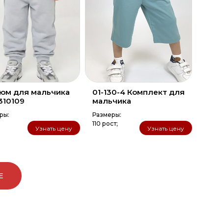
юм для мальчика
01-130-4 Комплект для
310109
мальчика
ры:
Размеры:
8
110 рост;
Узнать цену
Узнать цену
Е