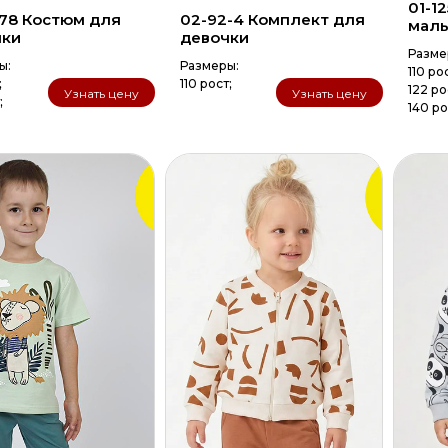
01-1
78 Костюм для
02-92-4 Комплект для
маль
чки
девочки
Разме
ы:
Размеры:
110 ро
;
110 рост;
122 ро
Узнать цену
Узнать цену
;
140 ро