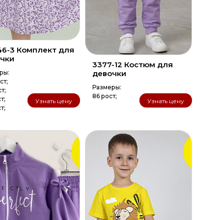
46-3 Комплект для
чки
3377-12 Костюм для
ры:
девочки
ст;
Размеры:
ст;
86 рост;
т;
Узнать цену
Узнать цену
т;