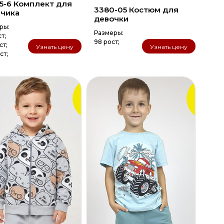
25-6 Комплект для
3380-05 Костюм для
чика
девочки
ры:
Размеры:
ст;
98 рост;
ст;
Узнать цену
Узнать цену
ст;