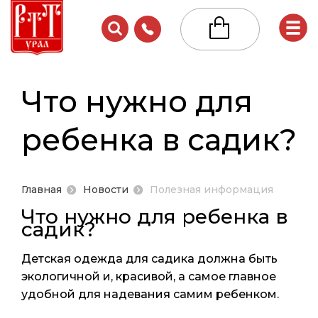
КАТАЛОГ
Что нужно для
Для
Для
от 0 до
женщин
Мужчин
ребенка в садик?
Новинки
Белье
Боди,
Термобелье
Белье
комбине
Белье
Брюки,
Новости
Главная
Новости
Полезная информация
Все для 
Брюки,
шорты
Что нужно для ребенка в
Все для
шорты
Варежки,
садик?
крещени
Условия работы
Варежки,
перчатки
Головные
перчатки
Другое
Детская одежда
для садика должна быть
Другое
Для
Термобелье
экологичной и, красивой, а самое главное
Контакты
Комплект
беременных
Комплект
удобной для надевания самим ребенком.
костюмы
Другое
Куртки,