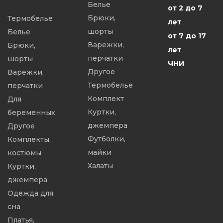
Белье
от 2 до 7
Брюки,
Термобелье
лет
шорты
Белье
от 7 до 17
Варежки,
Брюки,
лет
перчатки
шорты
ЧНИ
Другое
Варежки,
Термобелье
перчатки
Комплект
Для
Куртки,
беременных
джемпера
Другое
Футболки,
Комплекты,
майки
костюмы
Халаты
Куртки,
джемпера
Одежда для
сна
Платья,