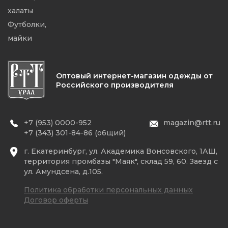
халаты
Футболки,
майки
Оптовый интернет-магазин одежды от
Российского производителя
+7 (953) 0000-952
magazin@rtt.ru
+7 (343) 301-84-86 (общий)
г. Екатеринбург, ул. Академика Вонсовского, 1АШ,
территория промбазы "Маяк", склад 59, 60. Заезд с
ул. Амундсена, д.105.
Политика обработки персональных данных
Договор оферты