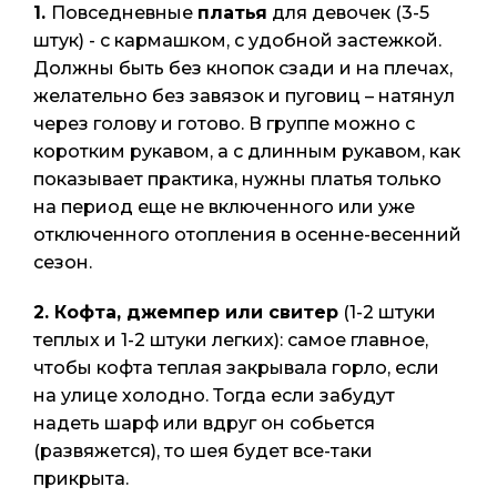
1.
Повседневные
платья
для девочек (3-5
Кофточки
Комплекты,
джемпера
Полезная информация
штук) - с кармашком, с удобной застежкой.
распашо
костюмы
Футболки,
Должны быть без кнопок сзади и на плечах,
Куртки,
Куртки,
майки
желательно без завязок и пуговиц – натянул
Личный кабинет
джемпер
джемпера
Халаты
через голову и готово. В группе можно с
Одежда д
Одежда для
коротким рукавом, а с длинным рукавом, как
Платья, т
сна
показывает практика, нужны платья только
Корзина
Ползунки
Платья,
на период еще не включенного или уже
Постельн
халаты
отключенного отопления в осенне-весенний
принадл
Футболки,
сезон.
Футболки
майки
2.
Кофта, джемпер или свитер
(1-2 штуки
Шорты, ю
теплых и 1-2 штуки легких): самое главное,
чтобы кофта теплая закрывала горло, если
на улице холодно. Тогда если забудут
надеть шарф или вдруг он собьется
(развяжется), то шея будет все-таки
прикрыта.