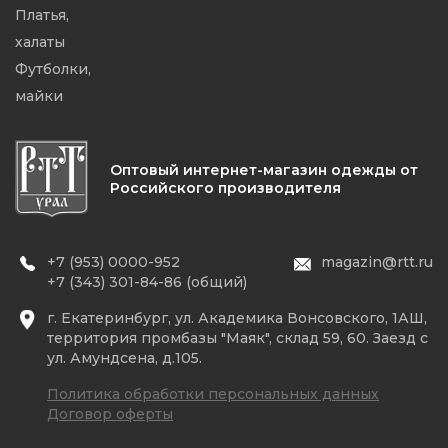
Платья,
халаты
Футболки,
майки
Оптовый интернет-магазин одежды от
Российского производителя
+7 (953) 0000-952
magazin@rtt.ru
+7 (343) 301-84-86 (общий)
г. Екатеринбург, ул. Академика Вонсовского, 1АШ,
территория промбазы "Маяк", склад 59, 60. Заезд с
ул. Амундсена, д.105.
Политика обработки персональных данных
Договор оферты