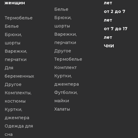
женщин
лет
Белье
от 2 до 7
Брюки,
Термобелье
лет
шорты
Белье
от 7 до 17
Варежки,
Брюки,
лет
перчатки
шорты
ЧНИ
Другое
Варежки,
Термобелье
перчатки
Комплект
Для
Куртки,
беременных
джемпера
Другое
Футболки,
Комплекты,
майки
костюмы
Халаты
Куртки,
джемпера
Одежда для
сна