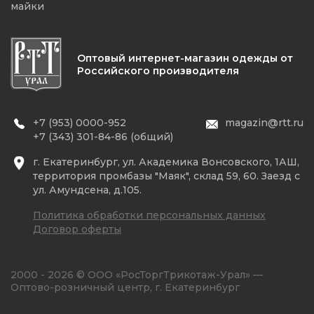
майки
Оптовый интернет-магазин одежды от
Российского производителя
+7 (953) 0000-952
magazin@rtt.ru
+7 (343) 301-84-86 (общий)
г. Екатеринбург, ул. Академика Вонсовского, 1АШ,
территория промбазы "Маяк", склад 59, 60. Заезд с
ул. Амундсена, д.105.
Политика обработки персональных данных
Договор оферты
2000 - 2026 © ООО «РосТоргТрикотаж-Урал» —
Оптово-розничный центр, г. Екатеринбург