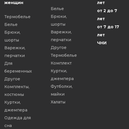
женщин
лет
Белье
от 2 до 7
Брюки,
Термобелье
лет
шорты
Белье
от 7 до 17
Варежки,
Брюки,
лет
перчатки
шорты
ЧНИ
Другое
Варежки,
Термобелье
перчатки
Комплект
Для
Куртки,
беременных
джемпера
Другое
Футболки,
Комплекты,
майки
костюмы
Халаты
Куртки,
джемпера
Одежда для
сна