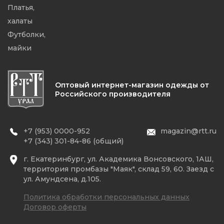
Платья,
халаты
Футболки,
майки
Оптовый интернет-магазин одежды от
Российского производителя
+7 (953) 0000-952
magazin@rtt.ru
+7 (343) 301-84-86 (общий)
г. Екатеринбург, ул. Академика Вонсовского, 1АШ,
территория промбазы "Маяк", склад 59, 60. Заезд с
ул. Амундсена, д.105.
Политика обработки персональных данных
Договор оферты