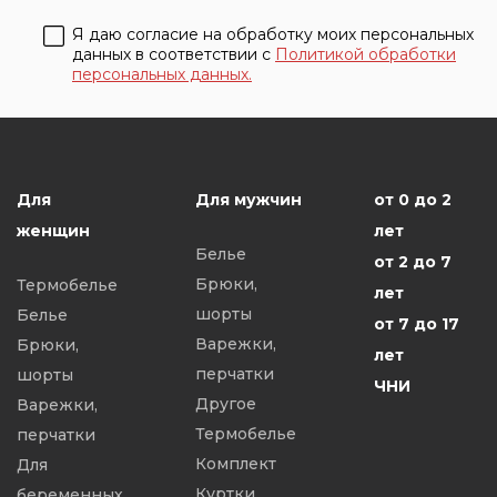
Кофточки
Комплекты,
джемпера
Полезная информация
Я даю согласие на обработку моих персональных
распашо
костюмы
Футболки,
данных в соответствии с
Политикой обработки
персональных данных.
Куртки,
Куртки,
майки
Личный кабинет
джемпер
джемпера
Халаты
Одежда д
Одежда для
Платья, т
сна
Корзина
Ползунки
Для
Для мужчин
от 0 до 2
Платья,
Постельн
женщин
халаты
лет
Белье
принадл
Футболки,
от 2 до 7
Брюки,
Термобелье
Футболки
майки
лет
шорты
Белье
Шорты, ю
от 7 до 17
Варежки,
Брюки,
лет
перчатки
шорты
ЧНИ
Другое
Варежки,
Термобелье
перчатки
Комплект
Для
Куртки,
беременных