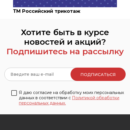
Кофточки
Комплекты,
джемпера
Полезная информация
ТМ Российский трикотаж
распашо
костюмы
Футболки,
Куртки,
Куртки,
майки
Личный кабинет
джемпер
джемпера
Халаты
Хотите быть в курсе
Одежда д
Одежда для
новостей и акций?
Платья, т
сна
Корзина
Подпишитесь на рассылку
Ползунки
Платья,
Постельн
халаты
принадл
Футболки,
Футболки
майки
Шорты, ю
Я даю согласие на обработку моих персональных
данных в соответствии с
Политикой обработки
персональных данных.