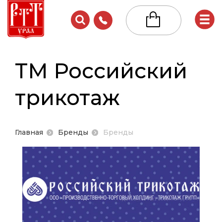
КАТАЛОГ
ТМ Российский
Для
Для
от 0 до
женщин
Мужчин
трикотаж
Новинки
Белье
Боди,
Термобелье
Белье
комбине
Белье
Брюки,
Новости
Главная
Бренды
Бренды
Все для 
Брюки,
шорты
Все для
шорты
Варежки,
крещени
Условия работы
Варежки,
перчатки
Головные
перчатки
Другое
Другое
Для
Термобелье
Контакты
Комплект
беременных
Комплект
костюмы
Другое
Куртки,